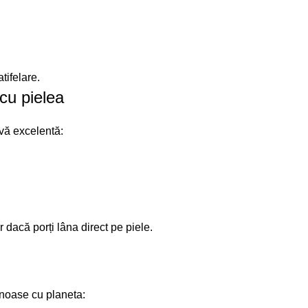
tifelare.
cu pielea
ivă excelentă:
r dacă porți lâna direct pe piele.
enoase cu planeta: