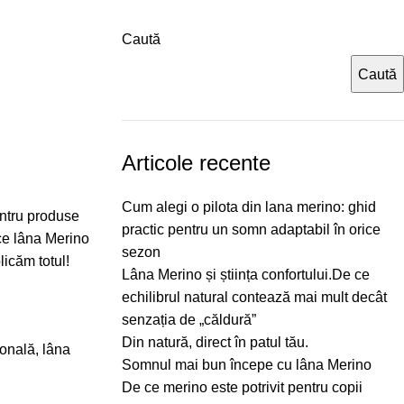
Caută
Caută
Articole recente
Cum alegi o pilota din lana merino: ghid
entru produse
practic pentru un somn adaptabil în orice
ace lâna Merino
sezon
licăm totul!
Lâna Merino și știința confortului.De ce
echilibrul natural contează mai mult decât
senzația de „căldură”
Din natură, direct în patul tău.
ională, lâna
Somnul mai bun începe cu lâna Merino
De ce merino este potrivit pentru copii