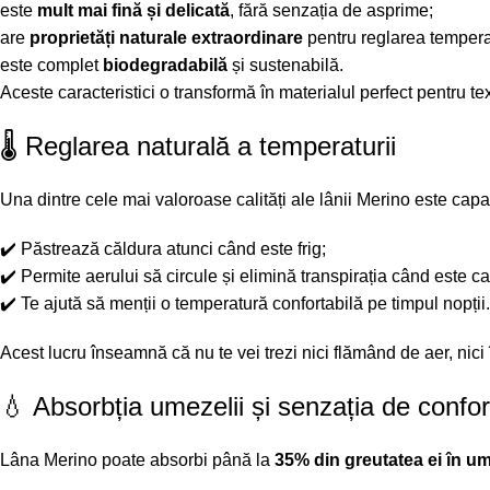
este
mult mai fină și delicată
, fără senzația de asprime;
are
proprietăți naturale extraordinare
pentru reglarea temperatu
este complet
biodegradabilă
și sustenabilă.
Aceste caracteristici o transformă în materialul perfect pentru tex
🌡️ Reglarea naturală a temperaturii
Una dintre cele mai valoroase calități ale lânii Merino este cap
✔️ Păstrează căldura atunci când este frig;
✔️ Permite aerului să circule și elimină transpirația când este ca
✔️ Te ajută să menții o temperatură confortabilă pe timpul nopții.
Acest lucru înseamnă că nu te vei trezi nici flămând de aer, nici 
💧 Absorbția umezelii și senzația de confor
Lâna Merino poate absorbi până la
35% din greutatea ei în u