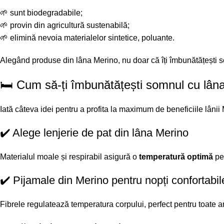
🌱 sunt biodegradabile;
🌱 provin din agricultură sustenabilă;
🌱 elimină nevoia materialelor sintetice, poluante.
Alegând produse din lâna Merino, nu doar că îți îmbunătățești s
🛏️ Cum să-ți îmbunătățești somnul cu lân
Iată câteva idei pentru a profita la maximum de beneficiile lânii
✔️ Alege lenjerie de pat din lâna Merino
Materialul moale și respirabil asigură o
temperatură optimă
pe 
✔️ Pijamale din Merino pentru nopți confortabil
Fibrele regulatează temperatura corpului, perfect pentru toate a