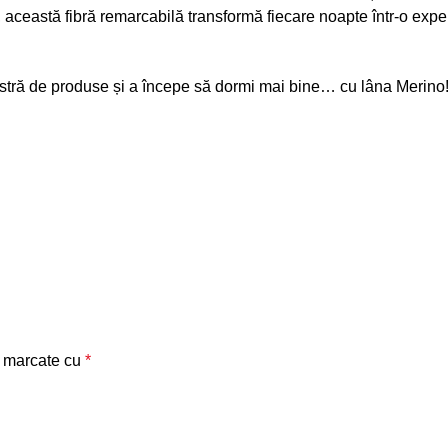
ii, această fibră remarcabilă transformă fiecare noapte într-o expe
tră de produse și a începe să dormi mai bine… cu lâna Merin
t marcate cu
*