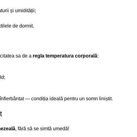
rii și umidității;
tilele de dormit.
acitatea sa de a
regla temperatura corporală
:
ld;
înfierbântat — condiția ideală pentru un somn liniștit.
t
mezeală
, fără să se simtă umedă!