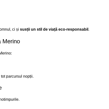
omnul, ci și
susții un stil de viață eco-responsabil
.
a Merino
 Merino:
tot parcursul nopții.
e
notimpurile.