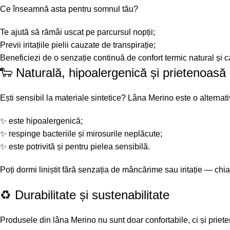
Ce înseamnă asta pentru somnul tău?
Te ajută să rămâi uscat pe parcursul nopții;
Previi iritațiile pielii cauzate de transpirație;
Beneficiezi de o senzație continuă de confort termic natural și ca
🐑 Naturală, hipoalergenică și prietenoasă 
Ești sensibil la materiale sintetice? Lâna Merino este o alternat
✨ este hipoalergenică;
✨ respinge bacteriile și mirosurile neplăcute;
✨ este potrivită și pentru pielea sensibilă.
Poți dormi liniștit fără senzația de mâncărime sau iritație — chia
♻️ Durabilitate și sustenabilitate
Produsele din lâna Merino nu sunt doar confortabile, ci și priet