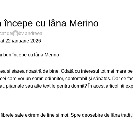
MERINO
 începe cu lâna Merino
cat de
bv andreea
vat 22 ianuarie 2026
tea
și starea noastră de bine. Odată cu interesul tot mai mare p
cei care vor un somn odihnitor, confortabil și sănătos. Dar ce f
t, pijamale sau alte textile pentru dormit? În acest articol, îți exp
ibrele sale extrem de fine și moi. Spre deosebire de lâna tradiț