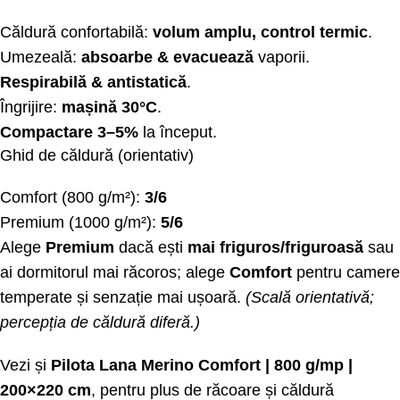
Căldură confortabilă:
volum amplu, control termic
.
Umezeală:
absoarbe & evacuează
vaporii.
Respirabilă & antistatică
.
Îngrijire:
mașină 30°C
.
Compactare 3–5%
la început.
Ghid de căldură (orientativ)
Comfort (800 g/m²):
3/6
Premium (1000 g/m²):
5/6
Alege
Premium
dacă ești
mai friguros/friguroasă
sau
ai dormitorul mai răcoros; alege
Comfort
pentru camere
temperate și senzație mai ușoară.
(Scală orientativă;
percepția de căldură diferă.)
Vezi și
Pilota Lana Merino Comfort | 800 g/mp |
200×220 cm
, pentru plus de răcoare și căldură