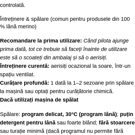
controlată.
Întreținere & spălare (comun pentru produsele din 100
% lână merino)
Recomandare la prima utilizare:
Când pilota ajunge
prima dată, tot ce trebuie să faceți înainte de utilizare
este să o scoateți din ambalaj și să o aerisiți.
Întreținere curentă:
aerisiți ocazional la soare, într-un
spațiu ventilat.
Curățare profundă:
1 dată la 1–2 sezoane prin spălare
la mașină sau optați pentru curățătorie chimică.
Dacă utilizați mașina de spălat
Spălare:
program delicat, 30°C (program lână)
;
puțin
detergent pentru lână
sau foarte blând;
fără stoarcere
sau turație minimă (dacă programul nu permite fără