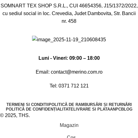
SOMNART TEX SHOP S.R.L., CUI 46654356, J15/1372/2022,
cu sediul social in loc. Crevedia, Judet Dambovita, Str. Bancii
nr. 458
Luni - Vineri: 09:00 – 18:00
Email:
contact@merino.com.ro
Tel:
0371 712 121
TERMENI SI CONDITII
POLITICĂ DE RAMBURSĂRI ȘI RETURNĂRI
POLITICĂ DE CONFIDENȚIALITATE
LIVRARE SI PLATA
ANPC
BLOG
© 2025, THS.
Magazin
Coș