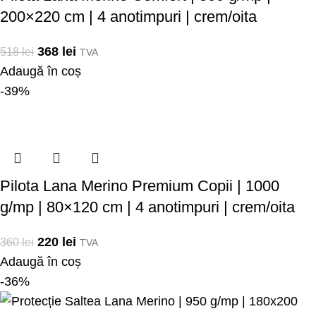
200×220 cm | 4 anotimpuri | crem/oita
368
lei
518
lei
TVA
Adaugă în coș
-39%
Pilota Lana Merino Premium Copii | 1000
g/mp | 80×120 cm | 4 anotimpuri | crem/oita
220
lei
360
lei
TVA
Adaugă în coș
-36%