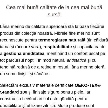
Cea mai bună calitate de la cea mai bună
sursă
Lâna merino de calitate superioară stă la baza fiecărui
produs din colecția noastră. Fibrele fine merino sunt
recunoscute pentru
termoreglarea naturală
(țin căldură
iarna și răcoare vara),
respirabilitate
și capacitatea de
a
gestiona umiditatea
, menținând un confort uscat pe
tot parcursul nopții. În mod natural
antistatică
și cu
tendință redusă de a reține mirosuri, lâna merino oferă
un somn liniștit și sănătos.
Selectăm exclusiv materiale certificate
OEKO-TEX®
Standard 100
și finisaje sigure pentru piele, iar
construcția fiecărui articol este gândită pentru
durabilitate și utilizare zilnică. Multe produse sunt