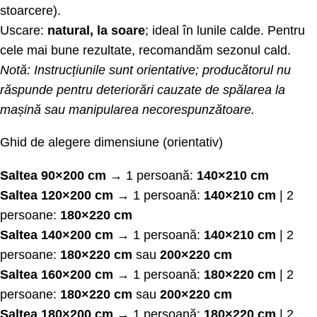
stoarcere).
Uscare:
natural, la soare
; ideal în lunile calde. Pentru
cele mai bune rezultate, recomandăm sezonul cald.
Notă: Instrucțiunile sunt orientative; producătorul nu
răspunde pentru deteriorări cauzate de spălarea la
mașină sau manipularea necorespunzătoare.
Ghid de alegere dimensiune (orientativ)
Saltea 90×200 cm
→ 1 persoană:
140×210 cm
Saltea 120×200 cm
→ 1 persoană:
140×210 cm
| 2
persoane:
180×220 cm
Saltea 140×200 cm
→ 1 persoană:
140×210 cm
| 2
persoane:
180×220 cm
sau
200×220 cm
Saltea 160×200 cm
→ 1 persoană:
180×220 cm
| 2
persoane:
180×220 cm
sau
200×220 cm
Saltea 180×200 cm
→ 1 persoană:
180×220 cm
| 2