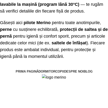
lavabile la mașină (program lână 30°C)
— te rugăm
să verifici detaliile din fiecare fișă de produs.
Găsești aici
pilote Merino
pentru toate anotimpurile,
perne
cu susținere echilibrată,
protecții de saltea și de
pernă
pentru igienă și confort sporit, precum și articole
dedicate celor mici (de ex.
saltele de înfășat
). Fiecare
produs este ambalat individual, pentru protecție și
igienă până la momentul utilizării.
PRIMA PAGINĂ
DORMITOR
COPII
DESPRE NOI
BLOG