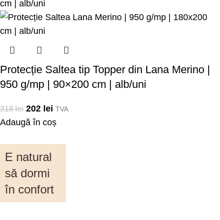
Protecție Saltea tip Topper din Lana Merino |
950 g/mp | 90×200 cm | alb/uni
202
lei
318
lei
TVA
Adaugă în coș
E natural
să dormi
în confort