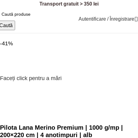
Transport gratuit > 350 lei
Autentificare / Înregistrare
Prima pagină
Dormitor
Pilote de lână
Caută
-41%
Faceți click pentru a mări
Pilota Lana Merino Premium | 1000 g/mp |
200×220 cm | 4 anotimpuri | alb