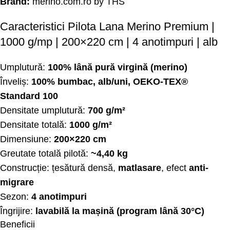
Brand:
merino.com.ro
by THS
Caracteristici Pilota Lana Merino Premium |
1000 g/mp | 200×220 cm | 4 anotimpuri | alb
Umplutură:
100% lână pură virgină (merino)
Înveliș:
100% bumbac, alb/uni, OEKO-TEX®
Standard 100
Densitate umplutură:
700 g/m²
Densitate totală:
1000 g/m²
Dimensiune:
200×220 cm
Greutate totală pilotă:
~4,40 kg
Construcție: țesătură densă,
matlasare
, efect
anti-
migrare
Sezon:
4 anotimpuri
Îngrijire:
lavabilă la mașină (program lână 30°C)
Beneficii