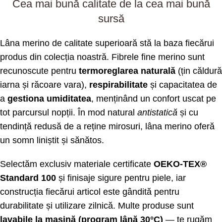
Cea mai bună calitate de la cea mai bună
sursă
Lâna merino de calitate superioară stă la baza fiecărui
produs din colecția noastră. Fibrele fine merino sunt
recunoscute pentru
termoreglarea naturală
(țin căldură
iarna și răcoare vara),
respirabilitate
și capacitatea de
a
gestiona umiditatea
, menținând un confort uscat pe
tot parcursul nopții. În mod natural
antistatică
și cu
tendință redusă de a reține mirosuri, lâna merino oferă
un somn liniștit și sănătos.
Selectăm exclusiv materiale certificate
OEKO-TEX®
Standard 100
și finisaje sigure pentru piele, iar
construcția fiecărui articol este gândită pentru
durabilitate și utilizare zilnică. Multe produse sunt
lavabile la mașină (program lână 30°C)
— te rugăm