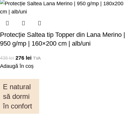
Protecție Saltea tip Topper din Lana Merino |
950 g/mp | 160×200 cm | alb/uni
276
lei
436
lei
TVA
Adaugă în coș
E natural
să dormi
în confort