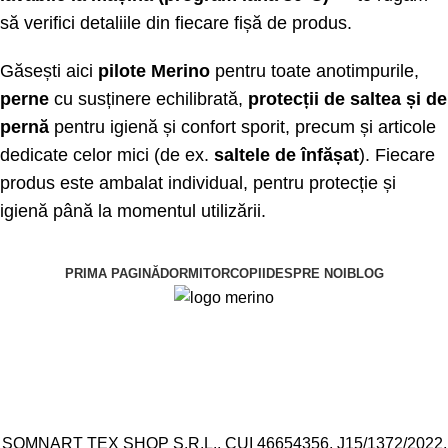
să verifici detaliile din fiecare fișă de produs.
Găsești aici
pilote Merino
pentru toate anotimpurile,
perne
cu susținere echilibrată,
protecții de saltea și de
pernă
pentru igienă și confort sporit, precum și articole
dedicate celor mici (de ex.
saltele de înfășat
). Fiecare
produs este ambalat individual, pentru protecție și
igienă până la momentul utilizării.
PRIMA PAGINĂ
DORMITOR
COPII
DESPRE NOI
BLOG
SOMNART TEX SHOP S.R.L., CUI 46654356, J15/1372/2022,