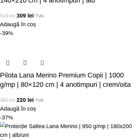
140×210 cm | 4 anotimpuri | alb
309
lei
519
lei
TVA
Adaugă în coș
-39%
Pilota Lana Merino Premium Copii | 1000
g/mp | 80×120 cm | 4 anotimpuri | crem/oita
220
lei
360
lei
TVA
Adaugă în coș
-37%