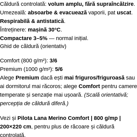
Căldură controlată:
volum amplu, fără supraîncălzire
.
Umezeală:
absoarbe & evacuează
vaporii, pat
uscat
.
Respirabilă & antistatică
.
Întreținere:
mașină 30°C
.
Compactare 3–5%
— normal inițial.
Ghid de căldură (orientativ)
Comfort (800 g/m²):
3/6
Premium (1000 g/m²):
5/6
Alege
Premium
dacă ești
mai friguros/friguroasă
sau
ai dormitorul mai răcoros; alege
Comfort
pentru camere
temperate și senzație mai ușoară.
(Scală orientativă;
percepția de căldură diferă.)
Vezi și
Pilota Lana Merino Comfort | 800 g/mp |
200×220 cm
, pentru plus de răcoare și căldură
controlată.