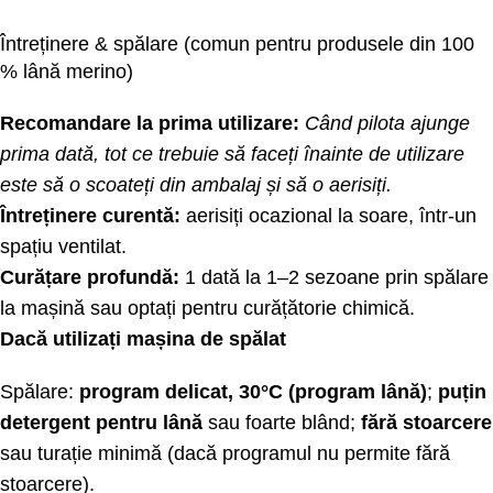
Întreținere & spălare (comun pentru produsele din 100
% lână merino)
Recomandare la prima utilizare:
Când pilota ajunge
prima dată, tot ce trebuie să faceți înainte de utilizare
este să o scoateți din ambalaj și să o aerisiți.
Întreținere curentă:
aerisiți ocazional la soare, într-un
spațiu ventilat.
Curățare profundă:
1 dată la 1–2 sezoane prin spălare
la mașină sau optați pentru curățătorie chimică.
Dacă utilizați mașina de spălat
Spălare:
program delicat, 30°C (program lână)
;
puțin
detergent pentru lână
sau foarte blând;
fără stoarcere
sau turație minimă (dacă programul nu permite fără
stoarcere).