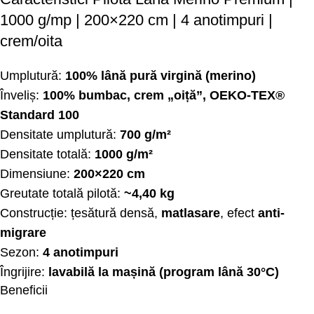
1000 g/mp | 200×220 cm | 4 anotimpuri |
crem/oita
Umplutură:
100% lână pură virgină (merino)
Înveliș:
100% bumbac, crem „oiță”, OEKO-TEX®
Standard 100
Densitate umplutură:
700 g/m²
Densitate totală:
1000 g/m²
Dimensiune:
200×220 cm
Greutate totală pilotă:
~4,40 kg
Construcție: țesătură densă,
matlasare
, efect
anti-
migrare
Sezon:
4 anotimpuri
Îngrijire:
lavabilă la mașină (program lână 30°C)
Beneficii