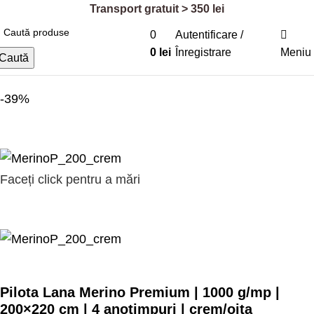
Transport gratuit > 350 lei
0
Autentificare /
0
lei
Înregistrare
Meniu
Prima pagină
Dormitor
Pilote de lână
Caută
-39%
Faceți click pentru a mări
Pilota Lana Merino Premium | 1000 g/mp |
200×220 cm | 4 anotimpuri | crem/oita