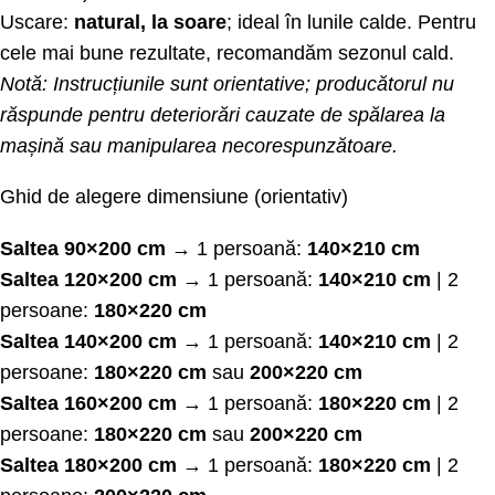
Uscare:
natural, la soare
; ideal în lunile calde. Pentru
cele mai bune rezultate, recomandăm sezonul cald.
Notă: Instrucțiunile sunt orientative; producătorul nu
răspunde pentru deteriorări cauzate de spălarea la
mașină sau manipularea necorespunzătoare.
Ghid de alegere dimensiune (orientativ)
Saltea 90×200 cm
→ 1 persoană:
140×210 cm
Saltea 120×200 cm
→ 1 persoană:
140×210 cm
| 2
persoane:
180×220 cm
Saltea 140×200 cm
→ 1 persoană:
140×210 cm
| 2
persoane:
180×220 cm
sau
200×220 cm
Saltea 160×200 cm
→ 1 persoană:
180×220 cm
| 2
persoane:
180×220 cm
sau
200×220 cm
Saltea 180×200 cm
→ 1 persoană:
180×220 cm
| 2