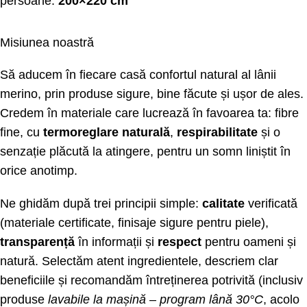
persoane:
200×220 cm
Misiunea noastră
Să aducem în fiecare casă confortul natural al lânii
merino, prin produse sigure, bine făcute și ușor de ales.
Credem în materiale care lucrează în favoarea ta: fibre
fine, cu
termoreglare naturală
,
respirabilitate
și o
senzație plăcută la atingere, pentru un somn liniștit în
orice anotimp.
Ne ghidăm după trei principii simple:
calitate
verificată
(materiale certificate, finisaje sigure pentru piele),
transparență
în informații și
respect
pentru oameni și
natură. Selectăm atent ingredientele, descriem clar
beneficiile și recomandăm întreținerea potrivită (inclusiv
produse
lavabile la mașină – program lână 30°C
, acolo