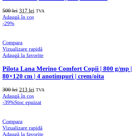
Prețul
Prețul
500
lei
317
lei
TVA
inițial
curent
Adaugă în coș
a
este:
-29%
fost:
317 lei.
500 lei.
Compara
Vizualizare rapidă
Adaugă la favorite
Pilota Lana Merino Comfort Copii | 800 g/mp |
80×120 cm | 4 anotimpuri | crem/oita
Prețul
Prețul
300
lei
213
lei
TVA
inițial
curent
Adaugă în coș
a
este:
-39%
Stoc epuizat
fost:
213 lei.
300 lei.
Compara
Vizualizare rapidă
Adaugă la favorite