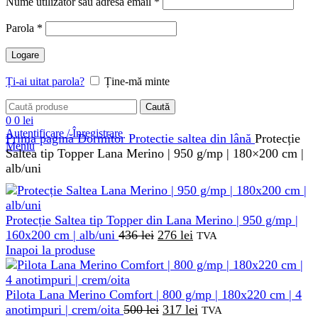
Obligatoriu
Nume utilizator sau adresă email
*
Obligatoriu
Parola
*
Logare
Ți-ai uitat parola?
Ține-mă minte
Caută
0
0
lei
Autentificare / Înregistrare
Prima pagină
Dormitor
Protectie saltea din lână
Protecție
Meniu
Saltea tip Topper Lana Merino | 950 g/mp | 180×200 cm |
alb/uni
Protecție Saltea tip Topper din Lana Merino | 950 g/mp |
Prețul
Prețul
160x200 cm | alb/uni
436
lei
276
lei
TVA
inițial
curent
Inapoi la produse
a
este:
fost:
276 lei.
436 lei.
Pilota Lana Merino Comfort | 800 g/mp | 180x220 cm | 4
Prețul
Prețul
anotimpuri | crem/oita
500
lei
317
lei
TVA