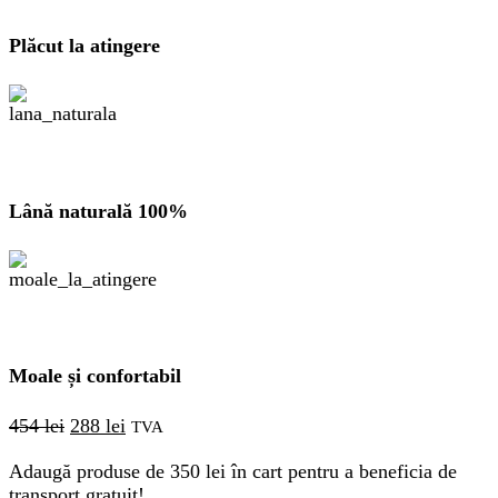
Plăcut la atingere
Lână naturală 100%
Moale și confortabil
Prețul
Prețul
454
lei
288
lei
TVA
inițial
curent
Adaugă produse de
a
este:
350
lei
în cart pentru a beneficia de
transport gratuit!
fost:
288 lei.