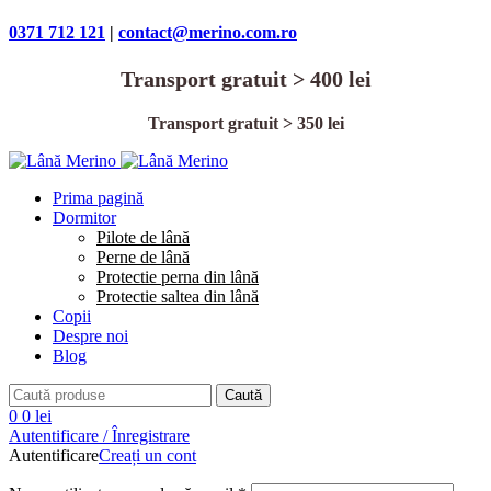
0371 712 121
|
contact@merino.com.ro
Transport gratuit > 400 lei
Transport gratuit > 350 lei
Prima pagină
Dormitor
Pilote de lână
Perne de lână
Protectie perna din lână
Protectie saltea din lână
Copii
Despre noi
Blog
Caută
0
0
lei
Autentificare / Înregistrare
Autentificare
Creați un cont