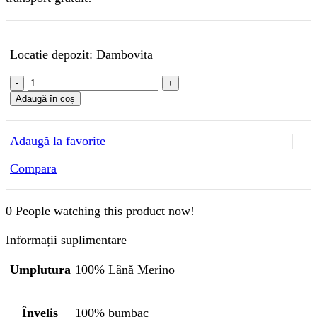
454 lei.
Locatie depozit: Dambovita
Cantitate
Protecție
Adaugă în coș
Saltea
tip
Adaugă la favorite
Topper
Lana
Compara
Merino
|
950
0
People watching this product now!
g/mp
|
Informații suplimentare
180x200
cm
Umplutura
100% Lână Merino
|
alb/uni
Înveliș
100% bumbac