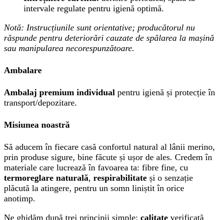
intervale regulate pentru igienă optimă.
Notă: Instrucțiunile sunt orientative; producătorul nu
răspunde pentru deteriorări cauzate de spălarea la mașină
sau manipularea necorespunzătoare.
Ambalare
Ambalaj premium individual
pentru igienă și protecție în
transport/depozitare.
Misiunea noastră
Să aducem în fiecare casă confortul natural al lânii merino,
prin produse sigure, bine făcute și ușor de ales. Credem în
materiale care lucrează în favoarea ta: fibre fine, cu
termoreglare naturală
,
respirabilitate
și o senzație
plăcută la atingere, pentru un somn liniștit în orice
anotimp.
Ne ghidăm după trei principii simple:
calitate
verificată