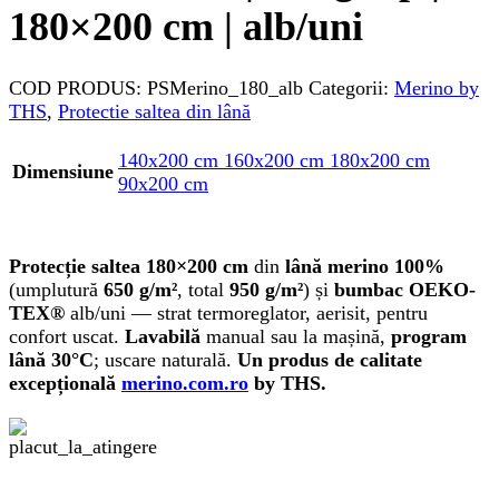
180×200 cm | alb/uni
COD PRODUS:
PSMerino_180_alb
Categorii:
Merino by
THS
,
Protectie saltea din lână
140x200 cm
160x200 cm
180x200 cm
Dimensiune
90x200 cm
Protecție saltea 180×200 cm
din
lână merino 100%
(umplutură
650 g/m²
, total
950 g/m²
) și
bumbac OEKO-
TEX®
alb/uni — strat termoreglator, aerisit, pentru
confort uscat.
Lavabilă
manual sau la mașină,
program
lână 30°C
; uscare naturală.
Un produs de calitate
excepțională
merino.com.ro
by THS.