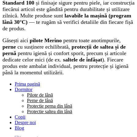
Standard 100
și finisaje sigure pentru piele, iar construcția
fiecărui articol este gândită pentru durabilitate și utilizare
zilnică. Multe produse sunt
lavabile la mașină (program
lână 30°C)
— te rugăm să verifici detaliile din fiecare fișă
de produs.
Găsești aici
pilote Merino
pentru toate anotimpurile,
perne
cu susținere echilibrată,
protecții de saltea și de
pernă
pentru igienă și confort sporit, precum și articole
dedicate celor mici (de ex.
saltele de înfășat
). Fiecare
produs este ambalat individual, pentru protecție și igienă
până la momentul utilizării.
Prima pagină
Dormitor
Pilote de lână
Perne de lână
Protectie perna din lână
Protectie saltea din lână
Copii
Despre noi
Blog