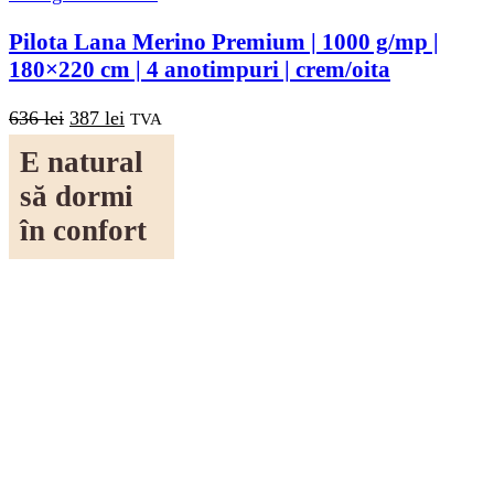
Pilota Lana Merino Premium | 1000 g/mp |
180×220 cm | 4 anotimpuri | crem/oita
Prețul
Prețul
636
lei
387
lei
TVA
inițial
curent
Citește mai mult
E natural
a
este:
fost:
387 lei.
să dormi
636 lei.
în confort