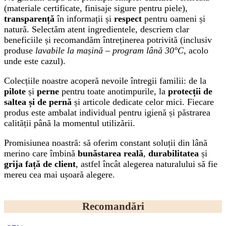
(materiale certificate, finisaje sigure pentru piele),
transparență
în informații și
respect
pentru oameni și
natură. Selectăm atent ingredientele, descriem clar
beneficiile și recomandăm întreținerea potrivită (inclusiv
produse
lavabile la mașină – program lână 30°C
, acolo
unde este cazul).
Colecțiile noastre acoperă nevoile întregii familii: de la
pilote
și
perne
pentru toate anotimpurile, la
protecții de
saltea și de pernă
și articole dedicate celor mici. Fiecare
produs este ambalat individual pentru igienă și păstrarea
calității până la momentul utilizării.
Promisiunea noastră: să oferim constant soluții din lână
merino care îmbină
bunăstarea reală
,
durabilitatea
și
grija față de client
, astfel încât alegerea naturalului să fie
mereu cea mai ușoară alegere.
Recomandări