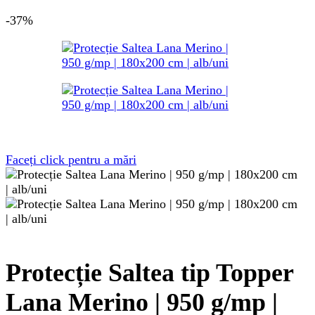
inițial
curent
-37%
a
este:
fost:
317 lei.
500 lei.
Faceți click pentru a mări
Protecție Saltea tip Topper
Lana Merino | 950 g/mp |