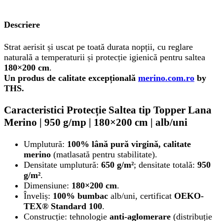
Descriere
Strat aerisit și uscat pe toată durata nopții, cu reglare
naturală a temperaturii și protecție igienică pentru saltea
180×200 cm
.
Un produs de calitate excepțională
merino.com.ro
by
THS.
Caracteristici Protecție Saltea tip Topper Lana
Merino | 950 g/mp | 180×200 cm | alb/uni
Umplutură:
100% lână pură virgină, calitate
merino
(matlasată pentru stabilitate).
Densitate umplutură:
650 g/m²
; densitate totală:
950
g/m²
.
Dimensiune:
180×200 cm
.
Înveliș:
100% bumbac
alb/uni, certificat
OEKO-
TEX® Standard 100
.
Construcție: tehnologie
anti-aglomerare
(distribuție