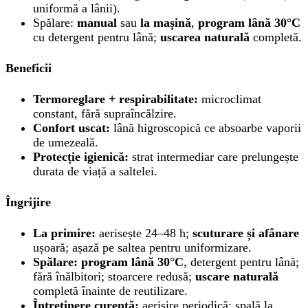
uniformă a lânii).
Spălare:
manual
sau
la mașină
,
program lână 30°C
cu detergent pentru lână;
uscarea naturală
completă.
Beneficii
Termoreglare + respirabilitate:
microclimat
constant, fără supraîncălzire.
Confort uscat:
lână higroscopică ce absoarbe vaporii
de umezeală.
Protecție igienică:
strat intermediar care prelungește
durata de viață a saltelei.
Îngrijire
La primire:
aerisește 24–48 h;
scuturare și afânare
ușoară; așază pe saltea pentru uniformizare.
Spălare:
program lână 30°C
, detergent pentru lână;
fără înălbitori; stoarcere redusă;
uscare naturală
completă înainte de reutilizare.
Întreținere curentă:
aerisire periodică; spală la