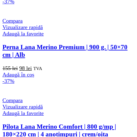
-37%
Compara
Vizualizare rapidă
Adaugă la favorite
Perna Lana Merino Premium | 900 g. | 50×70
cm | Alb
Prețul
Prețul
155
lei
98
lei
TVA
inițial
curent
Adaugă în coș
a
este:
-37%
fost:
98 lei.
155 lei.
Compara
Vizualizare rapidă
Adaugă la favorite
Pilota Lana Merino Comfort | 800 g/mp |
180×220 cm | 4 anotimpuri | crem/oita