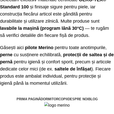
Standard 100
și finisaje sigure pentru piele, iar
construcția fiecărui articol este gândită pentru
durabilitate și utilizare zilnică. Multe produse sunt
lavabile la mașină (program lână 30°C)
— te rugăm
să verifici detaliile din fiecare fișă de produs.
Găsești aici
pilote Merino
pentru toate anotimpurile,
perne
cu susținere echilibrată,
protecții de saltea și de
pernă
pentru igienă și confort sporit, precum și articole
dedicate celor mici (de ex.
saltele de înfășat
). Fiecare
produs este ambalat individual, pentru protecție și
igienă până la momentul utilizării.
PRIMA PAGINĂ
DORMITOR
COPII
DESPRE NOI
BLOG