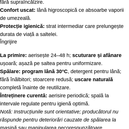
fără supraîncălzire.
Confort uscat:
lână higroscopică ce absoarbe vaporii
de umezeală.
Protecție igienică:
strat intermediar care prelungește
durata de viață a saltelei.
Îngrijire
La primire:
aerisește 24–48 h;
scuturare și afânare
ușoară; așază pe saltea pentru uniformizare.
Spălare:
program lână 30°C
, detergent pentru lână;
fără înălbitori; stoarcere redusă;
uscare naturală
completă înainte de reutilizare.
Întreținere curentă:
aerisire periodică; spală la
intervale regulate pentru igienă optimă.
Notă: Instrucțiunile sunt orientative; producătorul nu
răspunde pentru deteriorări cauzate de spălarea la
mașină sau manipularea necorespunzătoare.