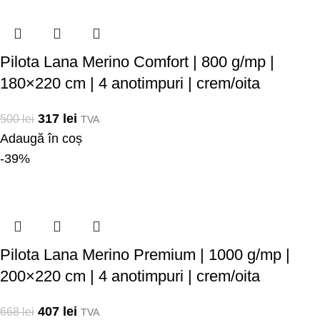
Pilota Lana Merino Comfort | 800 g/mp |
180×220 cm | 4 anotimpuri | crem/oita
317
lei
500
lei
TVA
Adaugă în coș
-39%
Pilota Lana Merino Premium | 1000 g/mp |
200×220 cm | 4 anotimpuri | crem/oita
407
lei
668
lei
TVA