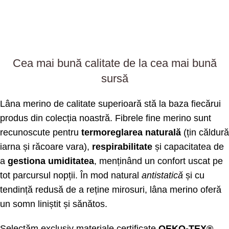
Cea mai bună calitate de la cea mai bună
sursă
Lâna merino de calitate superioară stă la baza fiecărui
produs din colecția noastră. Fibrele fine merino sunt
recunoscute pentru
termoreglarea naturală
(țin căldură
iarna și răcoare vara),
respirabilitate
și capacitatea de
a
gestiona umiditatea
, menținând un confort uscat pe
tot parcursul nopții. În mod natural
antistatică
și cu
tendință redusă de a reține mirosuri, lâna merino oferă
un somn liniștit și sănătos.
Selectăm exclusiv materiale certificate
OEKO-TEX®