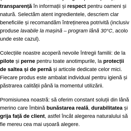
transparență
în informații și
respect
pentru oameni și
natură. Selectăm atent ingredientele, descriem clar
beneficiile și recomandăm întreținerea potrivită (inclusiv
produse
lavabile la mașină – program lână 30°C
, acolo
unde este cazul).
Colecțiile noastre acoperă nevoile întregii familii: de la
pilote
și
perne
pentru toate anotimpurile, la
protecții
de saltea și de pernă
și articole dedicate celor mici.
Fiecare produs este ambalat individual pentru igienă și
păstrarea calității până la momentul utilizării.
Promisiunea noastră: să oferim constant soluții din lână
merino care îmbină
bunăstarea reală
,
durabilitatea
și
grija față de client
, astfel încât alegerea naturalului să
fie mereu cea mai ușoară alegere.