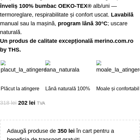
înveliș 100% bumbac OEKO-TEX®
alb/uni —
termoreglare, respirabilitate și confort uscat.
Lavabilă
manual sau la mașină,
program lână 30°C
; uscare
naturală.
Un produs de calitate excepțională
merino.com.ro
by THS.
Plăcut la atingere
Lână naturală 100%
Moale și confortabil
318
lei
202
lei
TVA
Adaugă produse de
350
lei
în cart pentru a
beneficia de transport gratuit!