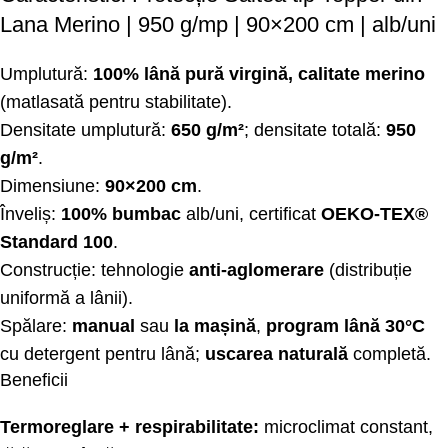
Lana Merino | 950 g/mp | 90×200 cm | alb/uni
Umplutură:
100% lână pură virgină, calitate merino
(matlasată pentru stabilitate).
Densitate umplutură:
650 g/m²
; densitate totală:
950
g/m²
.
Dimensiune:
90×200 cm
.
Înveliș:
100% bumbac
alb/uni, certificat
OEKO-TEX®
Standard 100
.
Construcție: tehnologie
anti-aglomerare
(distribuție
uniformă a lânii).
Spălare:
manual
sau
la mașină
,
program lână 30°C
cu detergent pentru lână;
uscarea naturală
completă.
Beneficii
Termoreglare + respirabilitate:
microclimat constant,