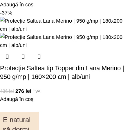
Adaugă în coș
-37%
Protecție Saltea tip Topper din Lana Merino |
950 g/mp | 160×200 cm | alb/uni
276
lei
436
lei
TVA
Adaugă în coș
E natural
să dormi