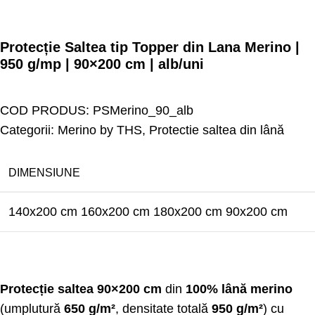
Protecție Saltea tip Topper din Lana Merino |
950 g/mp | 90×200 cm | alb/uni
COD PRODUS:
PSMerino_90_alb
Categorii:
Merino by THS
,
Protectie saltea din lână
DIMENSIUNE
140x200 cm
160x200 cm
180x200 cm
90x200 cm
Protecție saltea 90×200 cm
din
100% lână merino
(umplutură
650 g/m²
, densitate totală
950 g/m²
) cu