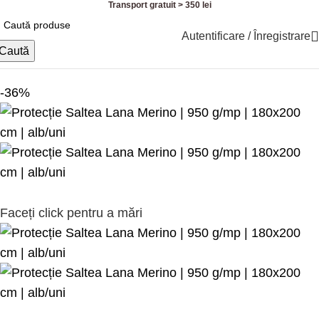
Transport gratuit > 350 lei
Autentificare / Înregistrare
Prima pagină
Dormitor
Protectie saltea din lână
Caută
-36%
Faceți click pentru a mări